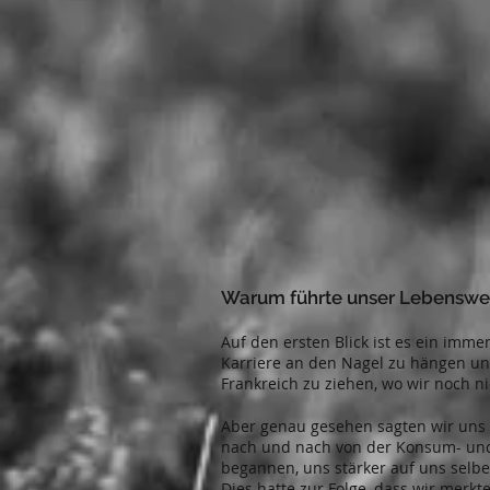
Warum führte unser Lebenswe
Auf den ersten Blick ist es ein imme
Karriere an den Nagel zu hängen u
Frankreich zu ziehen, wo wir noch n
Aber genau gesehen sagten wir uns b
nach und nach von der Konsum- und
begannen, uns stärker auf uns selbe
Dies hatte zur Folge, dass wir merkte