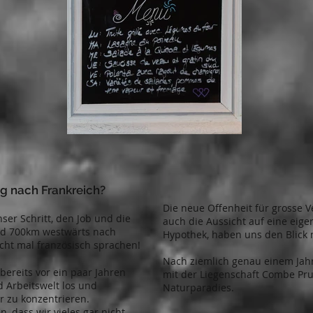
g nach Frankreich?
Die neue Offenheit für grosse
nser Schritt, den Job und die
auch die Aussicht auf eine eig
nd 700km westwärts nach
Hypothek, haben uns den Blick n
icht mal französisch sprachen!
Nach ziemlich genau einem Jah
ereits vor ein paar Jahren
mit der Liegenschaft Combe Pr
 Arbeitswelt los und
Naturparadies.
r zu konzentrieren.
n, dass wir vieles gar nicht