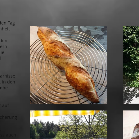
eden Tag
nheit
 den
sern
die
d
parnisse
 in den
ombe
r auf
Sicherung
n
.
ass auch