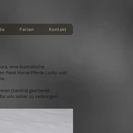
de
Ferien
Kontakt
ora, eine Australische
den Paint Horse-Pferde Lucky und
ie.
sen (Sandra) gearbeitet.
ür uns selber zu verbringen.