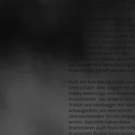
diese 57ha dereinst beim Verkau
reinen (toten) Holzwirtschaft wir
Nach 7 Jahren haben wir ca. 20h
Gelände restauriert und mit mob
oder fixen Zäunen versehen, teil
zusammen mit CEN und PNR, tei
alleine. Mit den Pferden und Zie
nun das Gelände so gepflegt we
dass der Lebensraum für die
angestammten Spezies gesichert
auf eine weitere Bereicherung d
Biodiversität gehofft werden dar
Auch die Ausrüstung haben wir 
unterschätzt. Alles begann mit e
Hobby-Kettensäge und einem kl
Freischneider. Das änderte schne
Traktor und Minibagger mit viel
Anbaugeräten, um dem schnell
überwachsenden Terrain entgeg
wirken. Natürlich haben diese
Investitionen auch finanziell tie
in unserem Budget hinterlassen