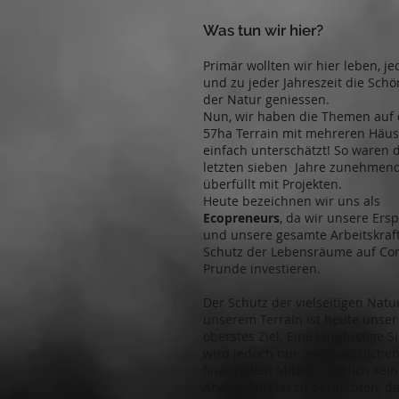
Was tun wir hier?
Primär wollten wir hier leben, j
und zu jeder Jahreszeit die Schö
der Natur geniessen.
Nun, wir haben die Themen auf
57ha Terrain mit mehreren Häu
einfach unterschätzt! So waren 
letzten sieben Jahre zunehmen
überfüllt mit Projekten.
Heute bezeichnen wir uns als
Ecopreneurs
, da wir unsere Ers
und unsere gesamte Arbeitskraft
Schutz der Lebensräume auf C
Prunde investieren.
Der Schutz der vielseitigen Natu
unserem Terrain ist heute unser
oberstes Ziel. Eine langfristige 
wird jedoch nur mit zusätzliche
finanziellen Mitteln möglich sein
Andernfalls ist zu befürchten, d