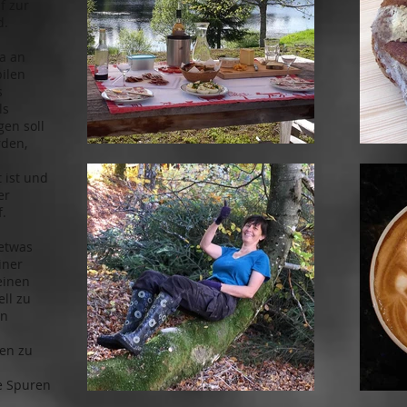
f zur
d.
a an
ilen
s
ls
gen soll
rden,
 ist und
er
f.
etwas
iner
einen
ll zu
en
en zu
fe Spuren
.