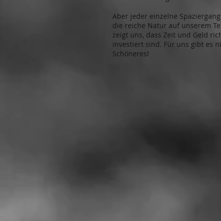
Aber jeder einzelne Spaziergan
die reiche Natur auf unserem Te
zeigt uns, dass Zeit und Geld ric
investiert sind. Für uns gibt es n
Schöneres!