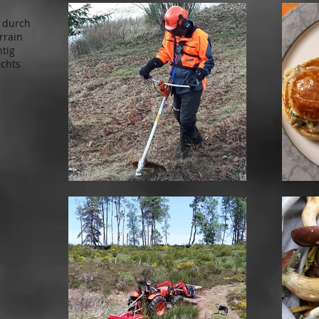
g durch
rrain
htig
ichts