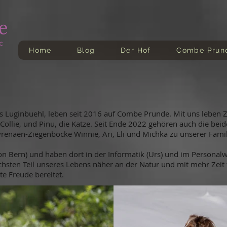
Home
Blog
Der Hof
Combe Prun
s Luginbuehl, leben seit 2016 auf Combe Prunde. Mit uns leben Z
Collie, und Pinu, die Katze. Seit Ende 2022 gehören auch die bei
yrenäen-Ziegenböcke Winnie, Ari, Eli und Michka zu unserer Famil
 Bern) und haben dort in der Informatik (Urs) und im Personalwe
hsten Teil unseres Lebens näher an der Natur und mit mehr Zeit f
te Freude bereitet.