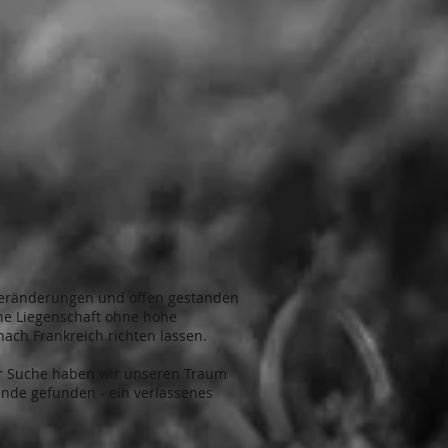
 Veränderungen und offen gestanden
ene Liegenschaft ohne hohe
ach Frankreich richten lassen.
r Suche haben wir unseren Traum
unde gefunden - ein verlassenes