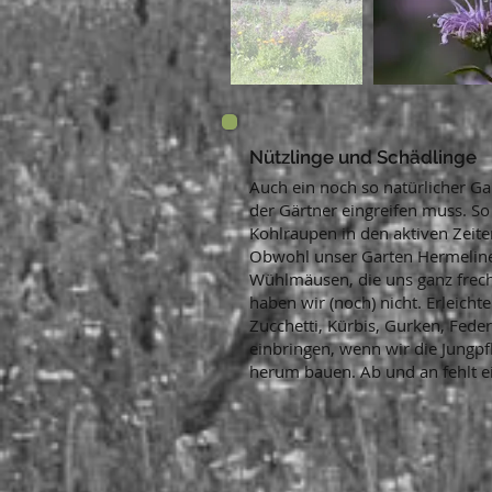
Nützlinge und Schädlinge
Auch ein noch so natürlicher Ga
der Gärtner eingreifen muss. So
Kohlraupen in den aktiven Zeite
Obwohl unser Garten Hermeline
Wühlmäusen, die uns ganz frech
haben wir (noch) nicht. Erleich
Zucchetti, Kürbis, Gurken, Feder
einbringen, wenn wir die Jungpf
herum bauen. Ab und an fehlt ei