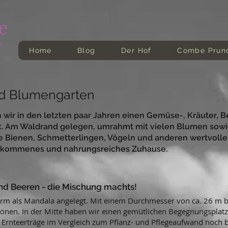
Home
Blog
Der Hof
Combe Prun
nd Blumengarten
n wir in den letzten paar Jahren einen Gemüse-, Kräuter,
t. Am Waldrand gelegen, umrahmt mit vielen Blumen sow
e Bienen, Schmetterlingen, Vögeln und anderen wertvollen
llkommenes und nahrungsreiches Zuhause.
nd Beeren - die Mischung machts!
rm als Mandala angelegt. Mit einem Durchmesser von ca. 26 m biete
rön
en. In der Mitte haben wir einen gemütlichen Begegnungsplatz m
 E
rnteerträge im Vergleich zum Pflanz- und Pflegeaufwand noch b