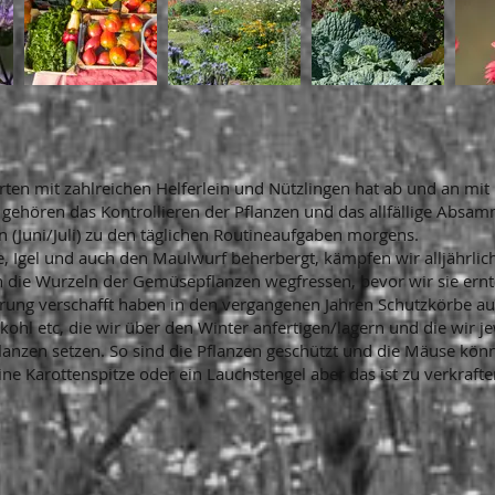
rten mit zahlreichen Helferlein und Nützlingen hat ab und an mi
 gehören das Kontrollieren der Pflanzen und das allfällige Absam
n (Juni/Juli) zu den täglichen Routineaufgaben morgens.
, Igel und auch den Maulwurf beherbergt, kämpfen wir alljährl
 die Wurzeln der Gemüsepflanzen wegfressen, bevor wir sie ern
terung verschafft haben in den vergangenen Jahren Schutzkörbe aus
kohl etc, die wir über den Winter anfertigen/lagern und die wir je
lanzen setzen. So sind die Pflanzen geschützt und die Mäuse kö
ne Karottenspitze oder ein Lauchstengel aber
das ist zu verkraft