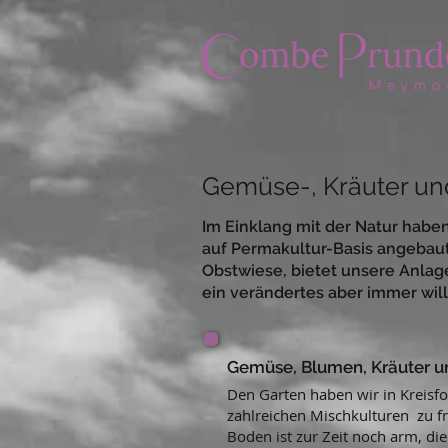
Gemüse-, Kräuter u
Im Einklang mit der Natur habe
auf Permakultur-Basis angebau
Obstwiese, bietet unsere Anlag
ein verändertes aber immer wi
Gemüse
, Blumen,
Kräuter u
Den Garten haben wir in Kreisfo
zahlreichen Mischkulturen
zu f
Boden ist zur Zeit noch arm, die