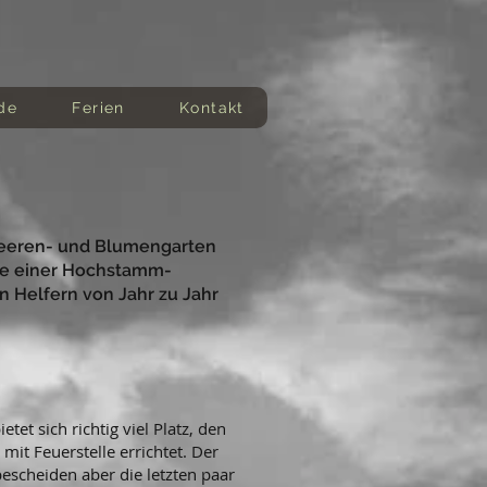
de
Ferien
Kontakt
 Beeren- und Blumengarten
ie einer Hochstamm-
 Helfern von Jahr zu Jahr
t sich richtig viel Platz, den
it Feuerstelle errichtet. Der
escheiden aber die letzten paar