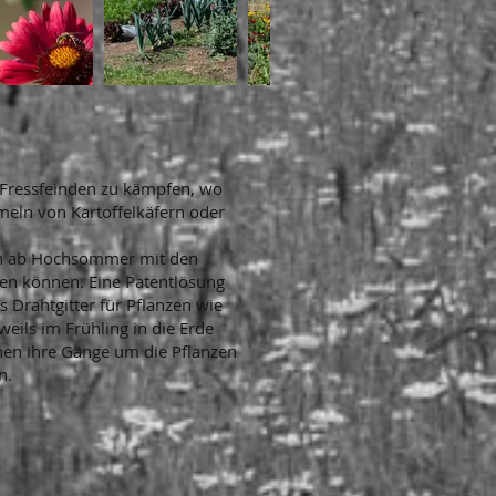
t Fressfeinden zu kämpfen, wo
meln von Kartoffelkäfern oder
ich ab Hochsommer mit den
ten können. Eine
Patentlösung
 Drahtgitter für Pflanzen wie
weils im Frühling in die Erde
nnen ihre Gänge um die Pflanzen
en.