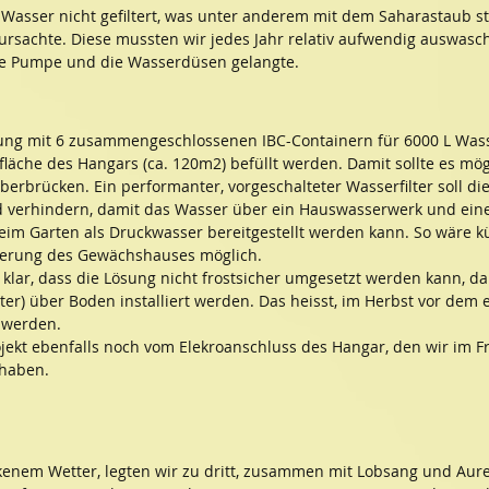
 Wasser nicht gefiltert, was unter anderem mit dem Saharastaub s
ursachte. Diese mussten wir jedes Jahr relativ aufwendig auswasch
ie Pumpe und die Wasserdüsen gelangte.
sung mit 6 zusammengeschlossenen IBC-Containern für 6000 L Wass
fläche des Hangars (ca. 120m2) befüllt werden. Damit sollte es mögl
erbrücken. Ein performanter, vorgeschalteter Wasserfilter soll di
 verhindern, damit das Wasser über ein Hauswasserwerk und eine 
eim Garten als Druckwasser bereitgestellt werden kann. So wäre kü
erung des Gewächshauses möglich.
klar, dass die Lösung nicht frostsicher umgesetzt werden kann, da 
lter) über Boden installiert werden. Das heisst, im Herbst vor dem 
t werden.
jekt ebenfalls noch vom Elekroanschluss des Hangar, den wir im Fr
t haben.
ckenem Wetter, legten wir zu dritt, zusammen mit Lobsang und Aurel