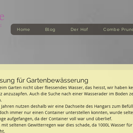
Home
Blog
Der Hof
Combe Prun
sung für Gartenbewässerung
eim Garten nicht über fliessendes Wasser, das heisst, wir haben ke
tz anzuzapfen. Auch die Suche nach einer Wasserader im Boden ze
.
n Jahren nutzen deshalb wir eine Dachseite des Hangars zum Befül
doch immer nur einen Container unterstellen konnten, wurde selte
e aufgefangen, da der Container voll war und überlief.
 mit seltenen Gewitterregen war dies schade, da 1000L Wasser fü
ht.