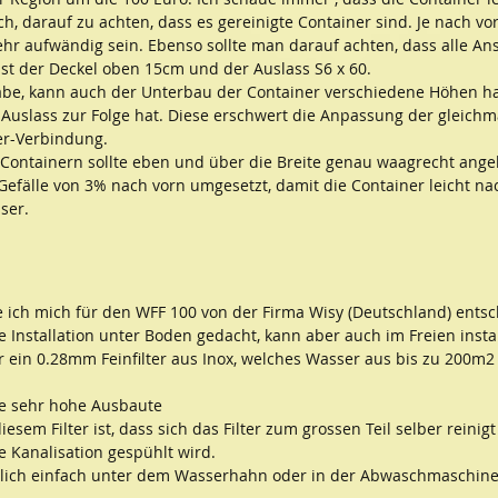
uch, darauf zu achten, dass es gereinigte Container sind. Je nach v
hr aufwändig sein. Ebenso sollte man darauf achten, dass alle Ans
ist der Deckel oben 15cm und der Auslass S6 x 60.
 habe, kann auch der Unterbau der Container verschiedene Höhen h
Auslass zur Folge hat. Diese erschwert die Anpassung der gleichm
er-Verbindung.
ontainern sollte eben und über die Breite genau waagrecht angeleg
 Gefälle von 3% nach vorn umgesetzt, damit die Container leicht na
ser. 
e ich mich für den WFF 100 von der Firma Wisy (Deutschland) entsch
ie Installation unter Boden gedacht, kann aber auch im Freien insta
er ein 0.28mm Feinfilter aus Inox, welches Wasser aus bis zu 200m2 
ine sehr hohe Ausbaute
diesem Filter ist, dass sich das Filter zum grossen Teil selber reini
e Kanalisation gespühlt wird.
tzlich einfach unter dem Wasserhahn oder in der Abwaschmaschi