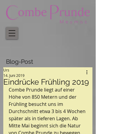
Blog-Post
Urs
14. Juni 2019
Eindrücke Frühling 2019
Combe Prunde liegt auf einer 
Höhe von 850 Metern und der 
Frühling besucht uns im 
Durchschnitt etwa 3 bis 4 Wochen 
später als in tieferen Lagen. Ab 
Mitte Mai beginnt sich die Natur 
von Combe Prunde zu bewegen. 