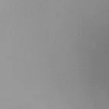
Sommerspaziergang auf
Combe Prunde