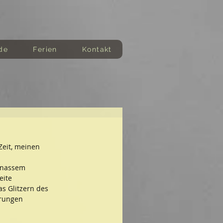
de
Ferien
Kontakt
eit, meinen 
 nassem 
eite 
as Glitzern des 
erungen 