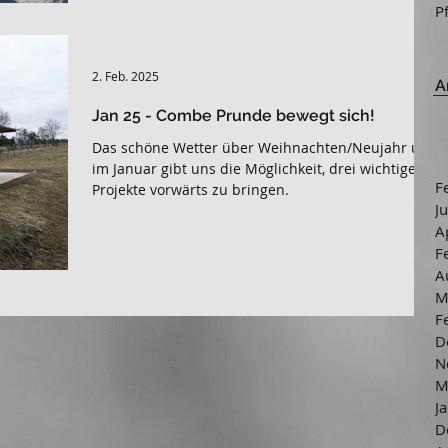
P
2. Feb. 2025
A
Jan 25 - Combe Prunde bewegt sich!
Das schöne Wetter über Weihnachten/Neujahr und
im Januar gibt uns die Möglichkeit, drei wichtige
F
Projekte vorwärts zu bringen.
J
A
F
A
M
F
D
N
M
J
D