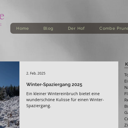
Home
Blog
Der Hof
Combe Prun
K
2. Feb. 2025
T
E
Winter-Spaziergang 2025
N
F
Ein kleiner Wintereinbruch bietet eine
wunderschöne Kulisse für einen Winter-
R
Spaziergang.
B
G
C
Z