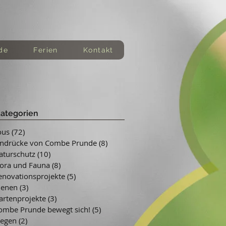
de
Ferien
Kontakt
ategorien
ous
(72)
72 Beiträge
indrücke von Combe Prunde
(8)
8 Beiträge
aturschutz
(10)
10 Beiträge
lora und Fauna
(8)
8 Beiträge
enovationsprojekte
(5)
5 Beiträge
ienen
(3)
3 Beiträge
artenprojekte
(3)
3 Beiträge
ombe Prunde bewegt sich!
(5)
5 Beiträge
iegen
(2)
2 Beiträge