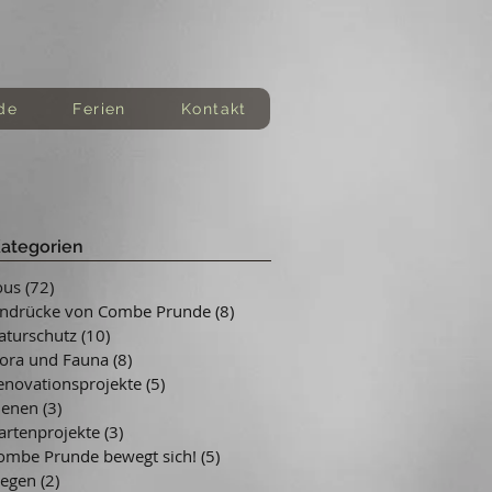
de
Ferien
Kontakt
ategorien
ous
(72)
72 Beiträge
indrücke von Combe Prunde
(8)
8 Beiträge
aturschutz
(10)
10 Beiträge
lora und Fauna
(8)
8 Beiträge
enovationsprojekte
(5)
5 Beiträge
ienen
(3)
3 Beiträge
artenprojekte
(3)
3 Beiträge
ombe Prunde bewegt sich!
(5)
5 Beiträge
iegen
(2)
2 Beiträge