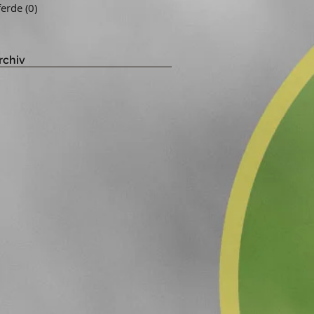
ferde
(0)
0 Beiträge
rchiv