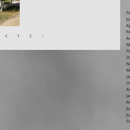
F
J
A
F
1
2
A
M
F
D
N
M
J
D
A
J
A
J
J
F