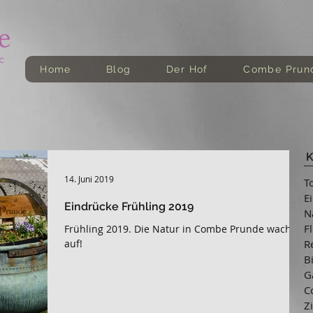
Home
Blog
Der Hof
Combe Prun
K
14. Juni 2019
T
E
Eindrücke Frühling 2019
N
F
Frühling 2019. Die Natur in Combe Prunde wacht
auf!
R
B
G
C
Z